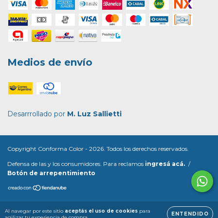
Medios de envío
Desarrrollado por
M. Luz Sallietti
Copyright Conforma Color - 2026. Todos los derechos reservados.
Defensa de las y los consumidores. Para reclamos
ingresá acá.
/
Botón de arrepentimiento
Al navegar por este sitio
aceptás el uso de cookies
para
ENTENDIDO
agilizar tu experiencia de compra.