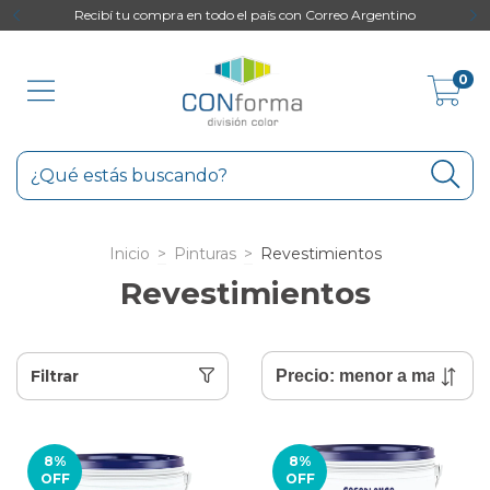
to
Recibí tu compra en todo el país con Correo Argentino
0
Inicio
>
Pinturas
>
Revestimientos
Revestimientos
Filtrar
8
%
8
%
OFF
OFF