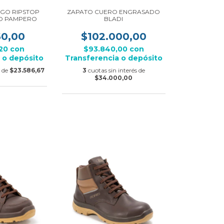
GO RIPSTOP
ZAPATO CUERO ENGRASADO
O PAMPERO
BLADI
60,00
$102.000,00
,20
con
$93.840,00
con
 o depósito
Transferencia o depósito
s de
$23.586,67
3
cuotas sin interés de
$34.000,00