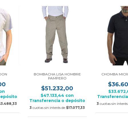
DON
BOMBACHA LISA HOMBRE
CHOMBA MICR
PAMPERO
00
$36.6
$51.232,00
on
$33.672
$47.133,44
con
depósito
Transferencia
Transferencia o depósito
$3.488,33
3
cuotas sin interé
3
cuotas sin interés de
$17.077,33