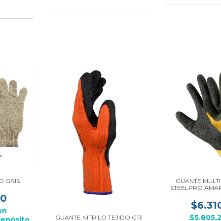
 GRIS
GUANTE MULTI
STEELPRO AMA
00
$6.31
on
$5.805,
GUANTE NITRILO TEJIDO G13
depósito