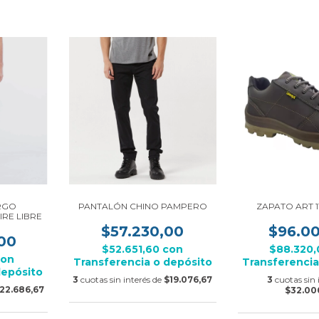
RGO
PANTALÓN CHINO PAMPERO
ZAPATO ART 1
RE LIBRE
$57.230,00
$96.0
00
$52.651,60
con
$88.320
con
Transferencia o depósito
Transferencia
depósito
3
cuotas sin interés de
$19.076,67
3
cuotas sin 
22.686,67
$32.00