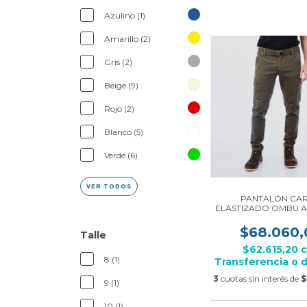
Azulino (1)
Amarillo (2)
Gris (2)
Beige (9)
Rojo (2)
Blanco (5)
Verde (6)
VER TODOS
PANTALÓN CA
ELASTIZADO OMBU AI
$68.060,
Talle
$62.615,20
8 (1)
Transferencia o 
3
cuotas sin interés de
$
9 (1)
10 (1)