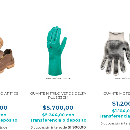
O ART 105
GUANTE NITRILO VERDE DELTA
GUANTE MOTE
PLUS 33CM
$1.20
,00
$5.700,00
$1.104,
con
$5.244,00
con
Transferencia
depósito
Transferencia o depósito
3
cuotas sin inter
és de
3
cuotas sin interés de
$1.900,00