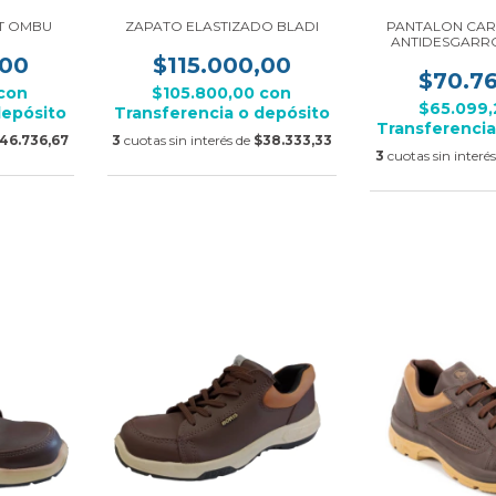
ST OMBU
ZAPATO ELASTIZADO BLADI
PANTALON CAR
ANTIDESGARR
,00
$115.000,00
$70.7
con
$105.800,00
con
$65.099
depósito
Transferencia o depósito
Transferencia
46.736,67
3
cuotas sin interés de
$38.333,33
3
cuotas sin interé