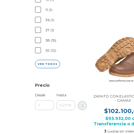
11 (1)
36 (1)
37 (1)
38 (15)
39 (12)
VER TODOS
Precio
Desde
Hasta
ZAPATO CON ELASTIC
- GAMAX
$102.100
$93.932,00
Transferencia o 
3
cuotas sin inter