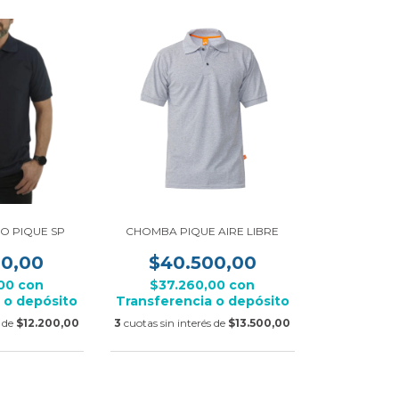
O PIQUE SP
CHOMBA PIQUE AIRE LIBRE
00,00
$40.500,00
,00
con
$37.260,00
con
 o depósito
Transferencia o depósito
s de
$12.200,00
3
cuotas sin interés de
$13.500,00