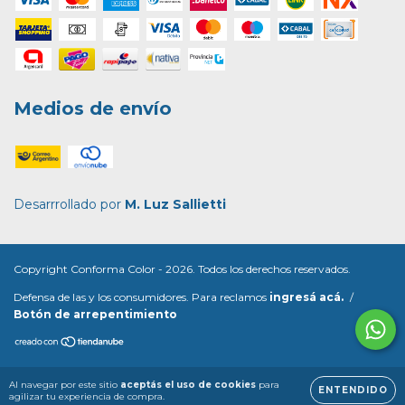
Medios de envío
Desarrrollado por
M. Luz Sallietti
Copyright Conforma Color - 2026. Todos los derechos reservados.
Defensa de las y los consumidores. Para reclamos
ingresá acá.
/
Botón de arrepentimiento
Al navegar por este sitio
aceptás el uso de cookies
para
ENTENDIDO
agilizar tu experiencia de compra.