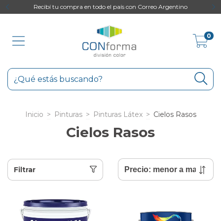
to
Recibí tu compra en todo el país con Correo Argentino
0
Inicio
>
Pinturas
>
Pinturas Látex
>
Cielos Rasos
Cielos Rasos
Filtrar