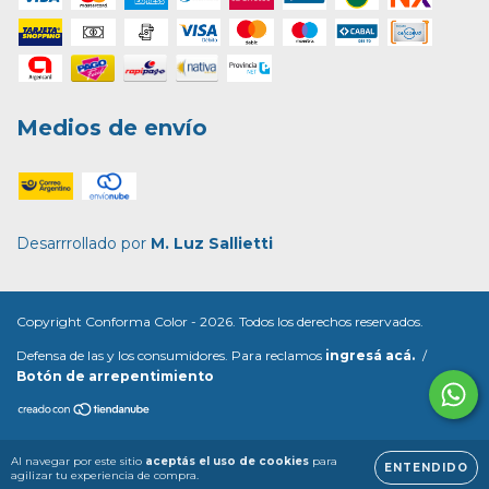
Medios de envío
Desarrrollado por
M. Luz Sallietti
Copyright Conforma Color - 2026. Todos los derechos reservados.
Defensa de las y los consumidores. Para reclamos
ingresá acá.
/
Botón de arrepentimiento
Al navegar por este sitio
aceptás el uso de cookies
para
ENTENDIDO
agilizar tu experiencia de compra.